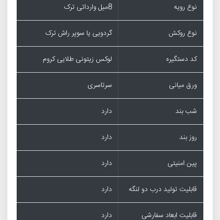
نوع رویه
8میل وارداتی ترک
نوع روکش
گردویی یا سوپر راش ترک
کد دستگیره
لوکس زیتونی طلایی کروم
ورق میانی
سرتاسری
شب بند
دارد
روز بند
دارد
پین امنیتی
دارد
قابلیت تولید درب دو لنگه
دارد
قابلیت ابعاد سفارشی
دارد