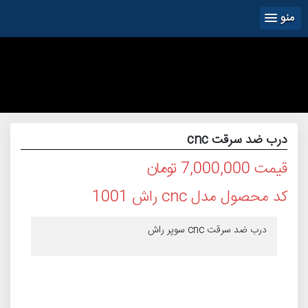
منو
درب ضد سرقت cnc
قیمت
7,000,000 تومان
کد محصول
مدل cnc راش 1001
درب ضد سرقت cnc سوپر راش