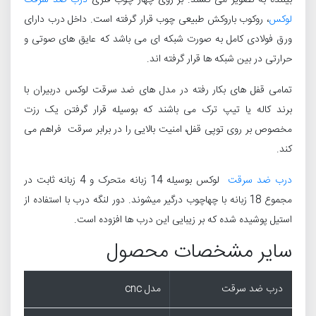
بیننده به تصویر می کشند. بر روی چهار چوب فلزی
درب ضد سرقت
لوکس
، روکوب باروکش طبیعی چوب قرار گرفته است. داخل درب دارای
ورق فولادی کامل به صورت شبکه ای می باشد که عایق های صوتی و
حرارتی در بین شبکه ها قرار گرفته اند.
تمامی قفل های بکار رفته در مدل های ضد سرقت لوکس دربیران با
برند کاله یا تیپ ترک می باشند که بوسیله قرار گرفتن یک رزت
مخصوص بر روی توپی قفل، امنیت بالایی را در برابر سرقت فراهم می
کند.
درب ضد سرقت
لوکس بوسیله 14 زبانه متحرک و 4 زبانه ثابت در
مجموع 18 زبانه با چهاچوب درگیر میشوند. دور لنگه درب با استفاده از
استیل پوشیده شده که بر زیبایی این درب ها افزوده است.
سایر مشخصات محصول
درب ضد سرقت
مدل cnc