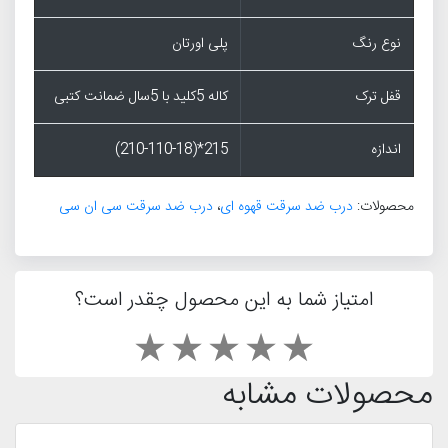
نوع رنگ
پلی اورتان
قفل ترک
کاله 5کلید با 5سال ضمانت کتبی
اندازه
215*(210-110-18)
محصولات:
درب ضد سرقت قهوه ای
،
درب ضد سرقت سی ان سی
امتیاز شما به این محصول چقدر است؟
محصولات مشابه